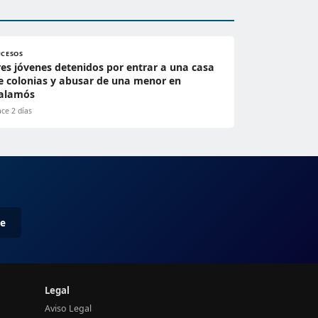
UCESOS
res jóvenes detenidos por entrar a una casa
e colonias y abusar de una menor en
alamós
ce 2 días
me
Legal
Aviso Legal