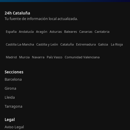
24h Cataluña
Tu fuente de información local actualizada.
España
Andalucía
Aragón
Asturias
Baleares
Canarias
Cantabria
Castilla La-Mancha
Castilla y León
Cataluña
Extremadura
Galicia
La Rioja
Madrid
Murcia
Navarra
País Vasco
Comunidad Valenciana
Secciones
Barcelona
Girona
Lleida
Tarragona
Legal
Aviso Legal