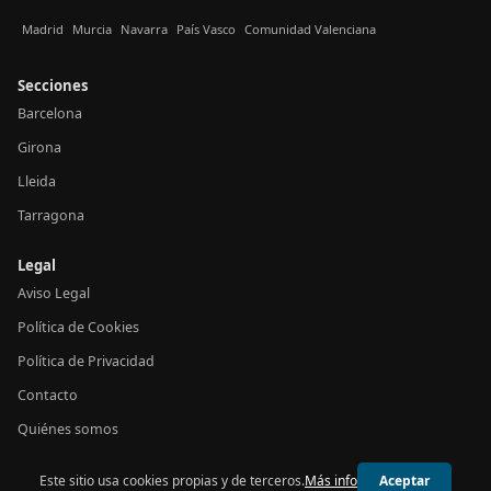
Madrid
Murcia
Navarra
País Vasco
Comunidad Valenciana
Secciones
Barcelona
Girona
Lleida
Tarragona
Legal
Aviso Legal
Política de Cookies
Política de Privacidad
Contacto
Quiénes somos
Este sitio usa cookies propias y de terceros.
Más info
Aceptar
© 2026 24h Cataluña