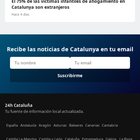
El 75% de las víctimas infantiles de ahogamiento en
Catalunya son extranjeros
Hace 4 días
Recibe las noticias de Catalunya en tu email
Suscribirme
24h Cataluña
Tu fuente de información local actualizada.
España
Andalucía
Aragón
Asturias
Baleares
Canarias
Cantabria
Castilla La-Mancha
Castilla y León
Cataluña
Extremadura
Galicia
La Rioja