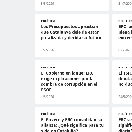
5/8/2026
31/7/202
POLÍTICA
POLÍTIC
Los Presupuestos aprueban
ERC lu
que Catalunya deje de estar
plena 
paralizada y decida su futuro
extre
2/7/2026
6/6/2026
POLÍTICA
POLÍTIC
El Gobierno en jaque: ERC
El TSJ
exige explicaciones por la
diput
sombra de corrupción en el
no dud
PSOE
1/6/2026
28/5/202
POLÍTICA
POLÍTIC
El Govern y ERC consolidan su
ERC s
alianza: ¿Qué significa para tu
signif
vida en Cataluña?
diaria