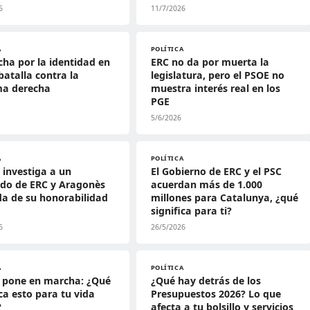
6
11/7/2026
A
POLÍTICA
cha por la identidad en
ERC no da por muerta la
batalla contra la
legislatura, pero el PSOE no
ma derecha
muestra interés real en los
PGE
5/6/2026
A
POLÍTICA
C investiga a un
El Gobierno de ERC y el PSC
ado de ERC y Aragonès
acuerdan más de 1.000
a de su honorabilidad
millones para Catalunya, ¿qué
significa para ti?
6
26/5/2026
A
POLÍTICA
e pone en marcha: ¿Qué
¿Qué hay detrás de los
ica esto para tu vida
Presupuestos 2026? Lo que
?
afecta a tu bolsillo y servicios