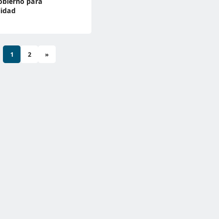
obierno para
lidad
1
2
»