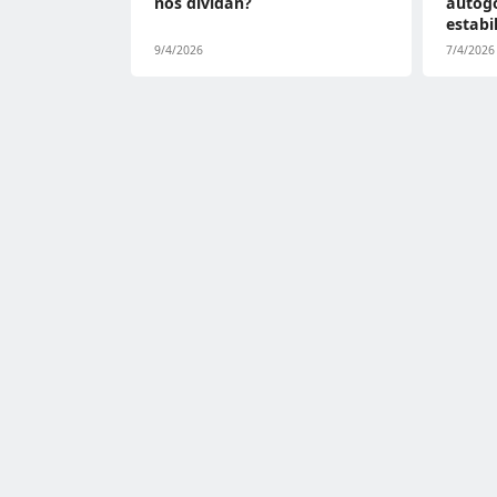
nos dividan?
autog
estabi
9/4/2026
7/4/2026