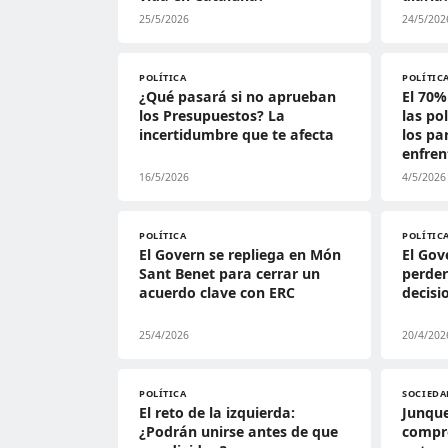
25/5/2026
24/5/202
POLÍTICA
POLÍTIC
¿Qué pasará si no aprueban
El 70%
los Presupuestos? La
las po
incertidumbre que te afecta
los pa
enfre
16/5/2026
4/5/2026
POLÍTICA
POLÍTIC
El Govern se repliega en Món
El Gov
Sant Benet para cerrar un
perder
acuerdo clave con ERC
decisi
25/4/2026
20/4/202
POLÍTICA
SOCIEDA
El reto de la izquierda:
Junque
¿Podrán unirse antes de que
compr