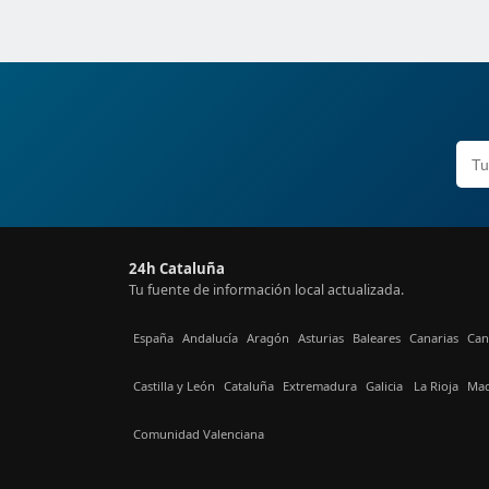
24h Cataluña
Tu fuente de información local actualizada.
España
Andalucía
Aragón
Asturias
Baleares
Canarias
Can
Castilla y León
Cataluña
Extremadura
Galicia
La Rioja
Mad
Comunidad Valenciana