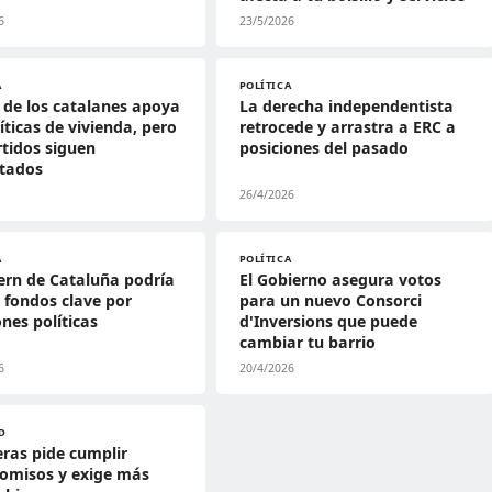
6
23/5/2026
A
POLÍTICA
 de los catalanes apoya
La derecha independentista
líticas de vivienda, pero
retrocede y arrastra a ERC a
rtidos siguen
posiciones del pasado
ntados
26/4/2026
A
POLÍTICA
ern de Cataluña podría
El Gobierno asegura votos
 fondos clave por
para un nuevo Consorci
ones políticas
d'Inversions que puede
cambiar tu barrio
6
20/4/2026
D
ras pide cumplir
omisos y exige más