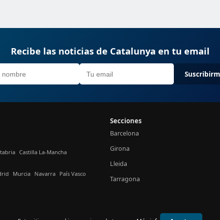
Recibe las noticias de Catalunya en tu email
Suscribir
Secciones
Barcelona
Girona
tabria
Castilla La-Mancha
Lleida
rid
Murcia
Navarra
País Vasco
Tarragona