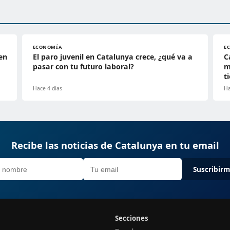
ECONOMÍA
E
en
El paro juvenil en Catalunya crece, ¿qué va a
C
pasar con tu futuro laboral?
m
t
Hace 4 días
Ha
Recibe las noticias de Catalunya en tu email
Suscribir
Secciones