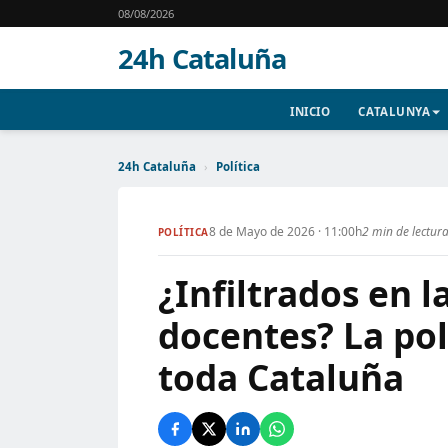
08/08/2026
24h Cataluña
INICIO
CATALUNYA
24h Cataluña
›
Política
8 de Mayo de 2026 · 11:00h
2 min de lectur
POLÍTICA
¿Infiltrados en 
docentes? La po
toda Cataluña