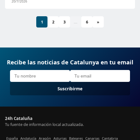
20/7/2026
1
2
3
...
6
»
Recibe las noticias de Catalunya en tu email
Suscribirme
24h Cataluña
Tu fuente de información local actualizada.
España
Andalucía
Aragón
Asturias
Baleares
Canarias
Cantabria