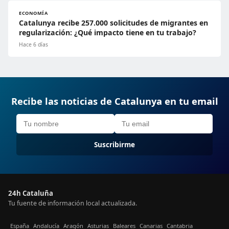
ECONOMÍA
Catalunya recibe 257.000 solicitudes de migrantes en
regularización: ¿Qué impacto tiene en tu trabajo?
Hace 6 días
Recibe las noticias de Catalunya en tu email
Suscribirme
24h Cataluña
Tu fuente de información local actualizada.
España
Andalucía
Aragón
Asturias
Baleares
Canarias
Cantabria