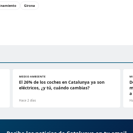
inamiento
Girona
MEDIO AMBIENTE
M
El 26% de los coches en Catalunya ya son
D
eléctricos, ¿y tú, cuándo cambias?
m
a
Hace 2 días
Ha