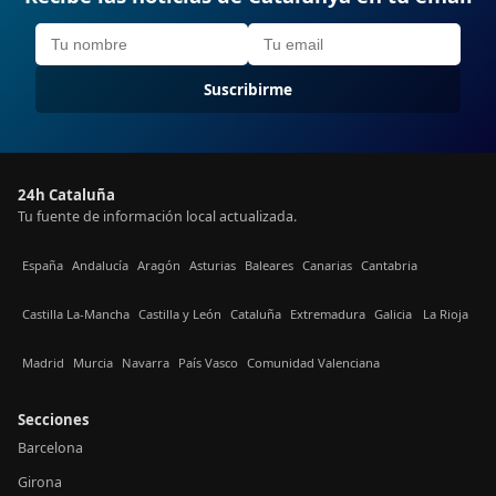
Suscribirme
24h Cataluña
Tu fuente de información local actualizada.
España
Andalucía
Aragón
Asturias
Baleares
Canarias
Cantabria
Castilla La-Mancha
Castilla y León
Cataluña
Extremadura
Galicia
La Rioja
Madrid
Murcia
Navarra
País Vasco
Comunidad Valenciana
Secciones
Barcelona
Girona