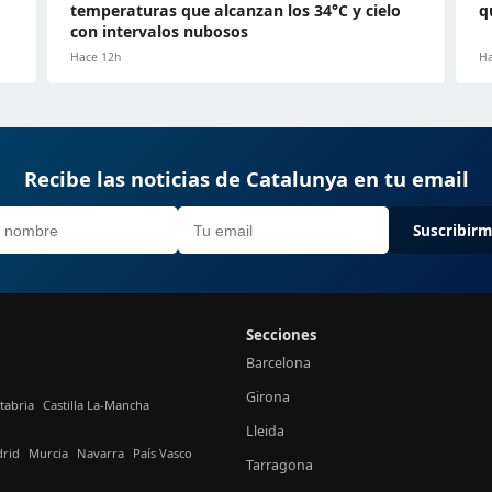
temperaturas que alcanzan los 34°C y cielo
q
con intervalos nubosos
Hace 12h
Ha
Recibe las noticias de Catalunya en tu email
Suscribir
Secciones
Barcelona
Girona
tabria
Castilla La-Mancha
Lleida
rid
Murcia
Navarra
País Vasco
Tarragona