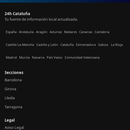
24h Cataluña
Tu fuente de información local actualizada.
España
Andalucía
Aragón
Asturias
Baleares
Canarias
Cantabria
Castilla La-Mancha
Castilla y León
Cataluña
Extremadura
Galicia
La Rioja
Madrid
Murcia
Navarra
País Vasco
Comunidad Valenciana
Secciones
Barcelona
Girona
Lleida
Tarragona
Legal
Aviso Legal