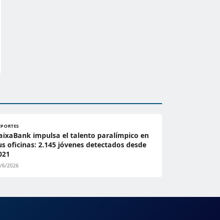
EPORTES
aixaBank impulsa el talento paralímpico en
us oficinas: 2.145 jóvenes detectados desde
021
/6/2026