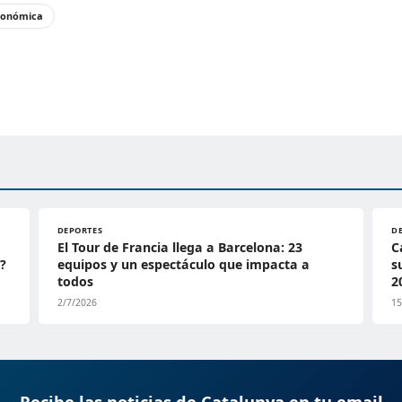
conómica
DEPORTES
D
El Tour de Francia llega a Barcelona: 23
C
i?
equipos y un espectáculo que impacta a
s
todos
2
2/7/2026
15
Recibe las noticias de Catalunya en tu email