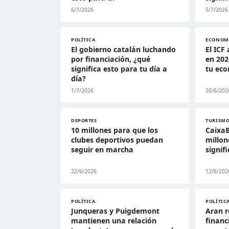
6/7/2026
5/7/2026
POLÍTICA
ECONOM
El gobierno catalán luchando
El ICF
por financiación, ¿qué
en 202
significa esto para tu día a
tu eco
día?
1/7/2026
30/6/202
DEPORTES
TURISM
10 millones para que los
CaixaB
clubes deportivos puedan
millon
seguir en marcha
signif
22/6/2026
12/6/202
POLÍTICA
POLÍTIC
Junqueras y Puigdemont
Aran r
mantienen una relación
financ