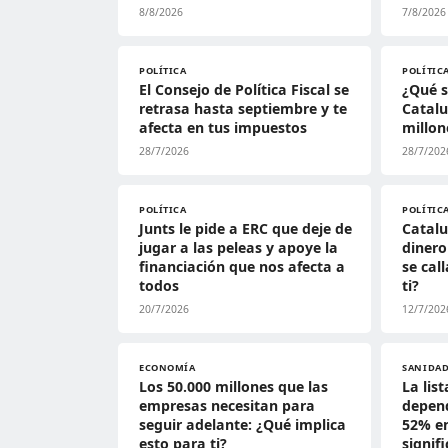
8/8/2026
7/8/2026
POLÍTICA
POLÍTIC
El Consejo de Política Fiscal se
¿Qué s
retrasa hasta septiembre y te
Catalu
afecta en tus impuestos
millon
28/7/2026
28/7/202
POLÍTICA
POLÍTIC
Junts le pide a ERC que deje de
Catal
jugar a las peleas y apoye la
dinero
financiación que nos afecta a
se cal
todos
ti?
20/7/2026
12/7/202
ECONOMÍA
SANIDA
Los 50.000 millones que las
La lis
empresas necesitan para
depend
seguir adelante: ¿Qué implica
52% en
esto para ti?
signif