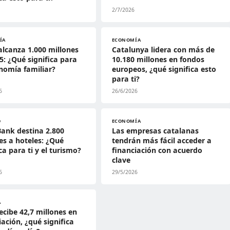
2/7/2026
ÍA
ECONOMÍA
 alcanza 1.000 millones
Catalunya lidera con más de
5: ¿Qué significa para
10.180 millones en fondos
nomía familiar?
europeos, ¿qué significa esto
para ti?
6
26/6/2026
O
ECONOMÍA
ank destina 2.800
Las empresas catalanas
es a hoteles: ¿Qué
tendrán más fácil acceder a
ica para ti y el turismo?
financiación con acuerdo
clave
6
29/5/2026
A
ecibe 42,7 millones en
iación, ¿qué significa