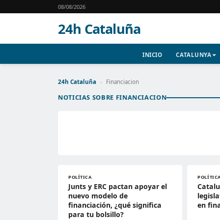
08/08/2026
24h Cataluña
INICIO
CATALUNYA
24h Cataluña
›
Financiacion
NOTICIAS SOBRE FINANCIACION
POLÍTICA
POLÍTIC
Junts y ERC pactan apoyar el
Catal
nuevo modelo de
legisl
financiación, ¿qué significa
en fin
para tu bolsillo?