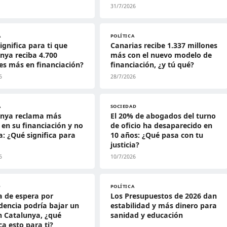
31/7/2026
A
POLÍTICA
ignifica para ti que
Canarias recibe 1.337 millones
nya reciba 4.700
más con el nuevo modelo de
es más en financiación?
financiación, ¿y tú qué?
6
28/7/2026
A
SOCIEDAD
unya reclama más
El 20% de abogados del turno
 en su financiación y no
de oficio ha desaparecido en
la: ¿Qué significa para
10 años: ¿Qué pasa con tu
justicia?
6
10/7/2026
D
POLÍTICA
ta de espera por
Los Presupuestos de 2026 dan
encia podría bajar un
estabilidad y más dinero para
 Catalunya, ¿qué
sanidad y educación
ica esto para ti?