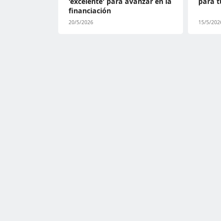
'excelente' para avanzar en la
para t
financiación
20/5/2026
15/5/202