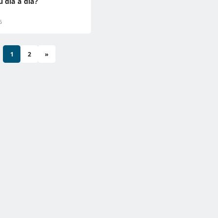
u día a día?
6
1
2
»