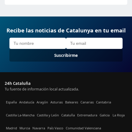
Recibe las noticias de Catalunya en tu email
Suscribirme
24h Cataluña
Tu fuente de información local actualizada.
España
Andalucía
Aragón
Asturias
Baleares
Canarias
Cantabria
Castilla La-Mancha
Castilla y León
Cataluña
Extremadura
Galicia
La Rioja
Madrid
Murcia
Navarra
País Vasco
Comunidad Valenciana