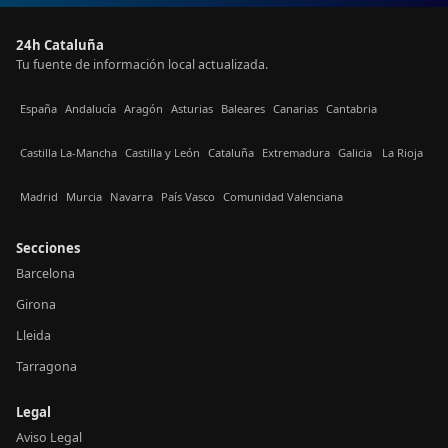
24h Cataluña
Tu fuente de información local actualizada.
España
Andalucía
Aragón
Asturias
Baleares
Canarias
Cantabria
Castilla La-Mancha
Castilla y León
Cataluña
Extremadura
Galicia
La Rioja
Madrid
Murcia
Navarra
País Vasco
Comunidad Valenciana
Secciones
Barcelona
Girona
Lleida
Tarragona
Legal
Aviso Legal