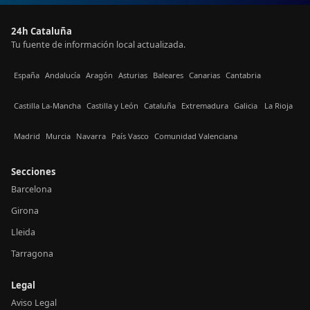
24h Cataluña
Tu fuente de información local actualizada.
España
Andalucía
Aragón
Asturias
Baleares
Canarias
Cantabria
Castilla La-Mancha
Castilla y León
Cataluña
Extremadura
Galicia
La Rioja
Madrid
Murcia
Navarra
País Vasco
Comunidad Valenciana
Secciones
Barcelona
Girona
Lleida
Tarragona
Legal
Aviso Legal