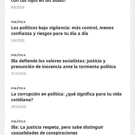
con tus hijos en las aulas?
8/6/2026
POLÍTICA
Los políticos bajo vigilancia: más control, menos
confianza y riesgos para tu día a día
3/6/2026
POLÍTICA
Illa defiende los valores socialistas: justicia y
presunción de inocencia ante la tormenta política
31/5/2026
POLÍTICA
La corrupción en política: ¿qué significa para tu vida
cotidiana?
30/5/2026
POLÍTICA
Illa: La justicia respeta, pero sabe distinguir
casualidades de conspiraciones