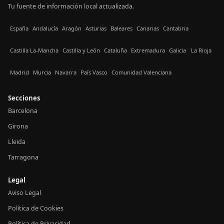
Tu fuente de información local actualizada.
España
Andalucía
Aragón
Asturias
Baleares
Canarias
Cantabria
Castilla La-Mancha
Castilla y León
Cataluña
Extremadura
Galicia
La Rioja
Madrid
Murcia
Navarra
País Vasco
Comunidad Valenciana
Secciones
Barcelona
Girona
Lleida
Tarragona
Legal
Aviso Legal
Política de Cookies
Política de Privacidad