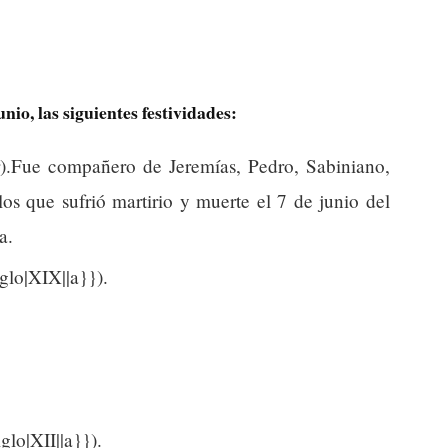
unio, las siguientes festividades:
).Fue compañero de Jeremías, Pedro, Sabiniano,
s que sufrió martirio y muerte el 7 de junio del
a.
glo|XIX||a}}).
lo|XII||a}}).