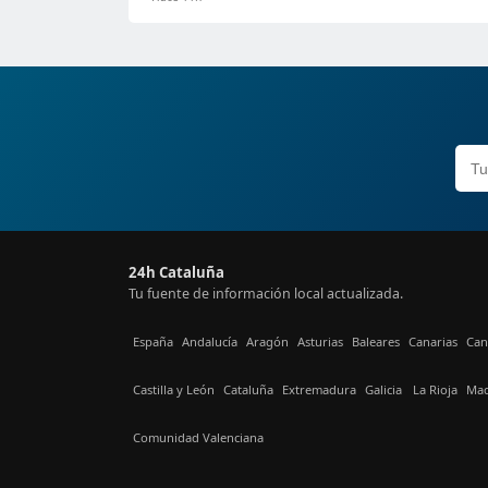
24h Cataluña
Tu fuente de información local actualizada.
España
Andalucía
Aragón
Asturias
Baleares
Canarias
Can
Castilla y León
Cataluña
Extremadura
Galicia
La Rioja
Mad
Comunidad Valenciana