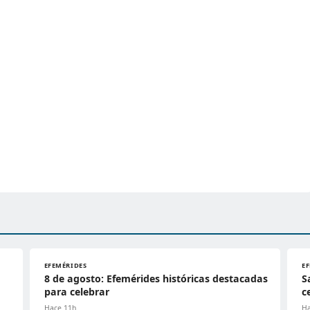
EFEMÉRIDES
E
8 de agosto: Efemérides históricas destacadas
S
para celebrar
c
Hace 11h
Ha