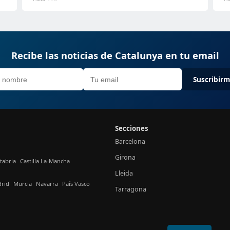
Recibe las noticias de Catalunya en tu email
Suscribir
Secciones
Barcelona
Girona
tabria
Castilla La-Mancha
Lleida
rid
Murcia
Navarra
País Vasco
Tarragona