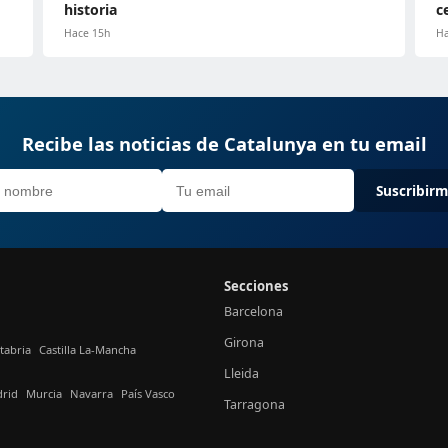
historia
c
Hace 15h
Ha
Recibe las noticias de Catalunya en tu email
Suscribir
Secciones
Barcelona
Girona
tabria
Castilla La-Mancha
Lleida
rid
Murcia
Navarra
País Vasco
Tarragona