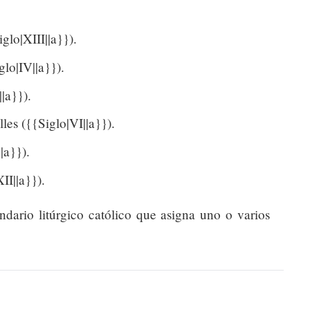
glo|XIII||a}}).
lo|IV||a}}).
|a}}).
es ({{Siglo|VI||a}}).
|a}}).
II||a}}).
endario litúrgico católico que asigna uno o varios