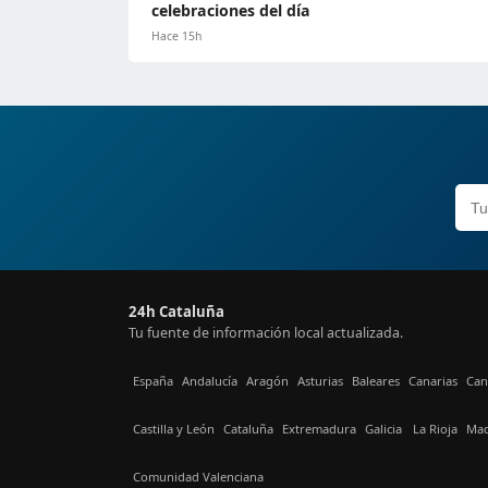
celebraciones del día
Hace 15h
24h Cataluña
Tu fuente de información local actualizada.
España
Andalucía
Aragón
Asturias
Baleares
Canarias
Can
Castilla y León
Cataluña
Extremadura
Galicia
La Rioja
Mad
Comunidad Valenciana