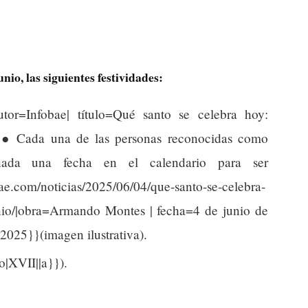
unio, las siguientes festividades:
utor=Infobae| título=Qué santo se celebra hoy:
o ● Cada una de las personas reconocidas como
gnada una fecha en el calendario para ser
ae.com/noticias/2025/06/04/que-santo-se-celebra-
nio/|obra=Armando Montes | fecha=4 de junio de
2025}}(imagen ilustrativa).
o|XVII||a}}).