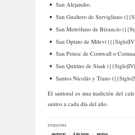
San Alejandro.
San Gualtero de Servigliano ({{Si
San Metrófano de Bizancio ({{Sig
San Optato de Milevi ({{Siglo|IV|
San Petroc de Cornwall o Cornuall
San Quirino de Sisak ({{Siglo|IV|
Santos Nicolás y Trano ({{Siglo|X
El santoral es una tradición del cal
santos a cada día del año.
ETIQUETAS
santoral
4 de junio
santos