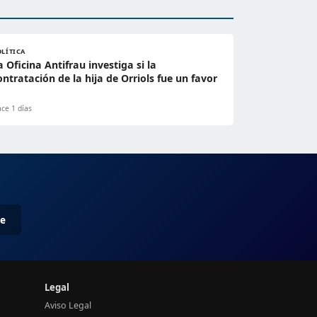
OLÍTICA
a Oficina Antifrau investiga si la
ontratación de la hija de Orriols fue un favor
ce 1 días
me
Legal
Aviso Legal