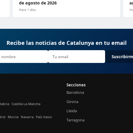
de agosto de 2026
a
Hace 1 días
Ha
Recibe las noticias de Catalunya en tu email
Suscribir
Secciones
Barcelona
Girona
tabria
Castilla La-Mancha
Lleida
rid
Murcia
Navarra
País Vasco
Tarragona