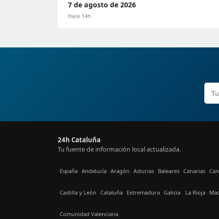
7 de agosto de 2026
Hace 14h
24h Cataluña
Tu fuente de información local actualizada.
España
Andalucía
Aragón
Asturias
Baleares
Canarias
Can
Castilla y León
Cataluña
Extremadura
Galicia
La Rioja
Mad
Comunidad Valenciana