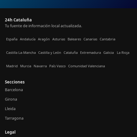
24h Cataluña
Tu fuente de información local actualizada.
España
Andalucía
Aragón
Asturias
Baleares
Canarias
Cantabria
Castilla La-Mancha
Castilla y León
Cataluña
Extremadura
Galicia
La Rioja
Madrid
Murcia
Navarra
País Vasco
Comunidad Valenciana
Secciones
Barcelona
Girona
Lleida
Tarragona
Legal