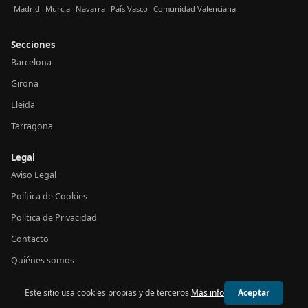
Madrid
Murcia
Navarra
País Vasco
Comunidad Valenciana
Secciones
Barcelona
Girona
Lleida
Tarragona
Legal
Aviso Legal
Política de Cookies
Política de Privacidad
Contacto
Quiénes somos
Este sitio usa cookies propias y de terceros.
Más info
Aceptar
© 2026 24h Cataluña