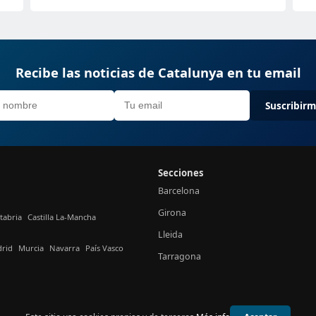
Recibe las noticias de Catalunya en tu email
Suscribir
Secciones
Barcelona
Girona
tabria
Castilla La-Mancha
Lleida
rid
Murcia
Navarra
País Vasco
Tarragona