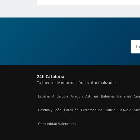
24h Cataluña
Tu fuente de información local actualizada.
España
Andalucía
Aragón
Asturias
Baleares
Canarias
Can
Castilla y León
Cataluña
Extremadura
Galicia
La Rioja
Mad
Comunidad Valenciana