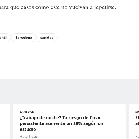
para que casos como este no vuelvan a repetirse.
antil
Barcelona
sanidad
SANIDAD
S
¿Trabajo de noche? Tu riesgo de Covid
E
persistente aumenta un 88% según un
a
estudio
Hace 1 días
Ha