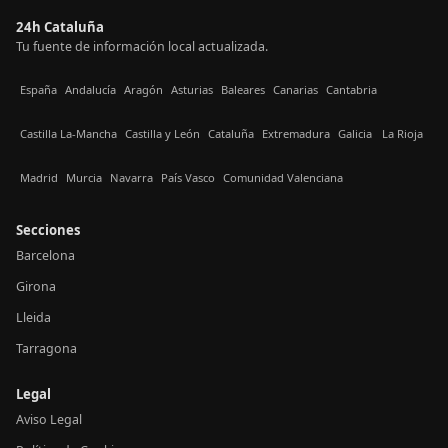
24h Cataluña
Tu fuente de información local actualizada.
España
Andalucía
Aragón
Asturias
Baleares
Canarias
Cantabria
Castilla La-Mancha
Castilla y León
Cataluña
Extremadura
Galicia
La Rioja
Madrid
Murcia
Navarra
País Vasco
Comunidad Valenciana
Secciones
Barcelona
Girona
Lleida
Tarragona
Legal
Aviso Legal