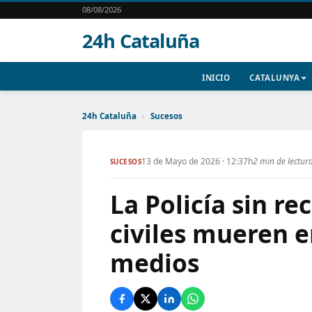
08/08/2026
24h Cataluña
INICIO
CATALUNYA
24h Cataluña
›
Sucesos
13 de Mayo de 2026 · 12:37h
2 min de lectur
SUCESOS
La Policía sin re
civiles mueren e
medios