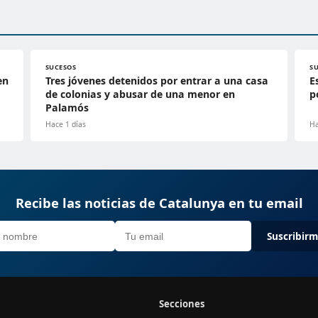
SUCESOS
S
en
Tres jóvenes detenidos por entrar a una casa
E
de colonias y abusar de una menor en
p
Palamós
Hace 1 días
Ha
Recibe las noticias de Catalunya en tu email
Suscribir
Secciones