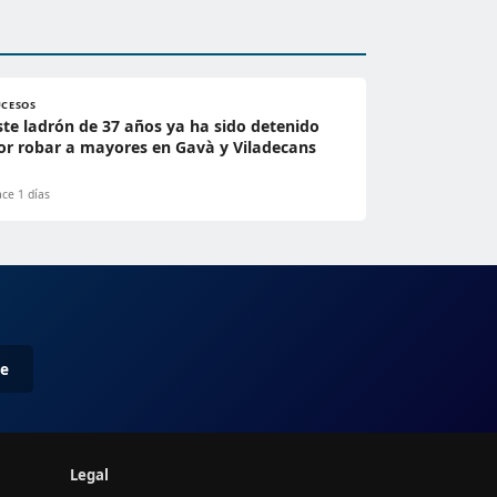
UCESOS
ste ladrón de 37 años ya ha sido detenido
or robar a mayores en Gavà y Viladecans
ce 1 días
me
Legal