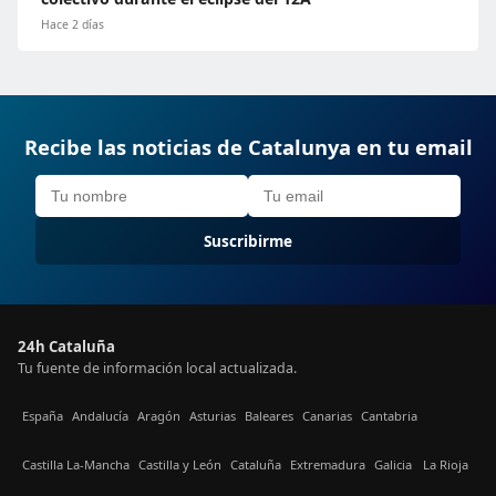
Hace 2 días
Recibe las noticias de Catalunya en tu email
Suscribirme
24h Cataluña
Tu fuente de información local actualizada.
España
Andalucía
Aragón
Asturias
Baleares
Canarias
Cantabria
Castilla La-Mancha
Castilla y León
Cataluña
Extremadura
Galicia
La Rioja