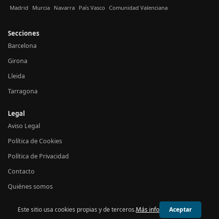
Madrid
Murcia
Navarra
País Vasco
Comunidad Valenciana
Secciones
Barcelona
Girona
Lleida
Tarragona
Legal
Aviso Legal
Política de Cookies
Política de Privacidad
Contacto
Quiénes somos
Este sitio usa cookies propias y de terceros.
Más info
Aceptar
© 2026 24h Cataluña