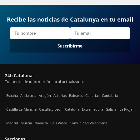
Recibe las noticias de Catalunya en tu email
Suscribirme
24h Cataluña
Tu fuente de información local actualizada.
España
Andalucía
Aragón
Asturias
Baleares
Canarias
Cantabria
Castilla La-Mancha
Castilla y León
Cataluña
Extremadura
Galicia
La Rioja
Madrid
Murcia
Navarra
País Vasco
Comunidad Valenciana
Secciones