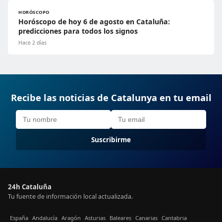
HORÓSCOPO
Horóscopo de hoy 6 de agosto en Cataluña:
predicciones para todos los signos
Hace 2 días
Recibe las noticias de Catalunya en tu email
Suscribirme
24h Cataluña
Tu fuente de información local actualizada.
España
Andalucía
Aragón
Asturias
Baleares
Canarias
Cantabria