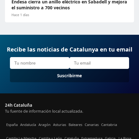
Endesa cierra un anillo eléctrico en Sabadell y mejora
el suministro a 700 vecinos
Hace 1 días
Recibe las noticias de Catalunya en tu email
Suscribirme
24h Cataluña
Tu fuente de información local actualizada.
España
Andalucía
Aragón
Asturias
Baleares
Canarias
Cantabria
Castilla La-Mancha
Castilla y León
Cataluña
Extremadura
Galicia
La Rioja