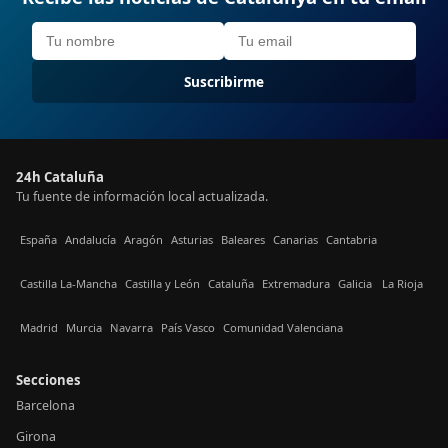
Suscribirme
24h Cataluña
Tu fuente de información local actualizada.
España
Andalucía
Aragón
Asturias
Baleares
Canarias
Cantabria
Castilla La-Mancha
Castilla y León
Cataluña
Extremadura
Galicia
La Rioja
Madrid
Murcia
Navarra
País Vasco
Comunidad Valenciana
Secciones
Barcelona
Girona