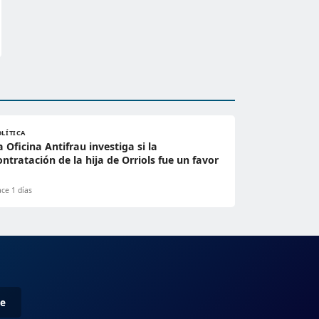
OLÍTICA
a Oficina Antifrau investiga si la
ontratación de la hija de Orriols fue un favor
ce 1 días
me