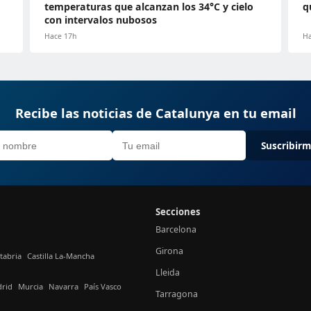
temperaturas que alcanzan los 34°C y cielo
q
con intervalos nubosos
Hace 17h
Ha
Recibe las noticias de Catalunya en tu email
Suscribir
Secciones
Barcelona
Girona
tabria
Castilla La-Mancha
Lleida
rid
Murcia
Navarra
País Vasco
Tarragona