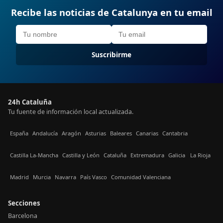
Recibe las noticias de Catalunya en tu email
Suscribirme
24h Cataluña
Tu fuente de información local actualizada.
España
Andalucía
Aragón
Asturias
Baleares
Canarias
Cantabria
Castilla La-Mancha
Castilla y León
Cataluña
Extremadura
Galicia
La Rioja
Madrid
Murcia
Navarra
País Vasco
Comunidad Valenciana
Secciones
Barcelona