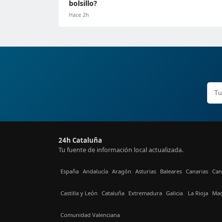
bolsillo?
Hace 2h
24h Cataluña
Tu fuente de información local actualizada.
España
Andalucía
Aragón
Asturias
Baleares
Canarias
Can
Castilla y León
Cataluña
Extremadura
Galicia
La Rioja
Mad
Comunidad Valenciana