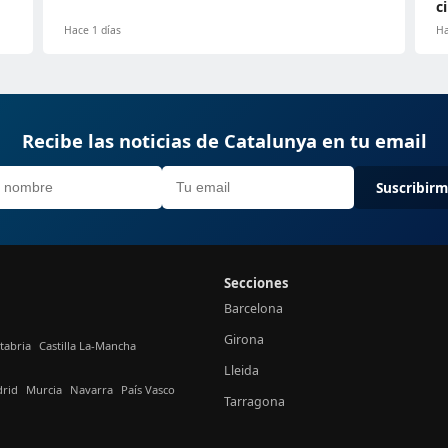
c
Hace 1 días
Ha
Recibe las noticias de Catalunya en tu email
Suscribir
Secciones
Barcelona
Girona
tabria
Castilla La-Mancha
Lleida
rid
Murcia
Navarra
País Vasco
Tarragona