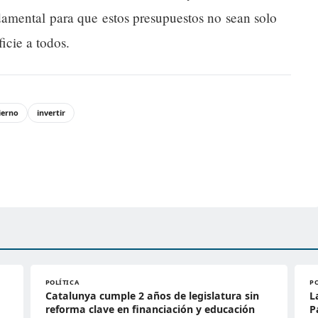
damental para que estos presupuestos no sean solo
icie a todos.
ierno
invertir
POLÍTICA
P
Catalunya cumple 2 años de legislatura sin
L
reforma clave en financiación y educación
P