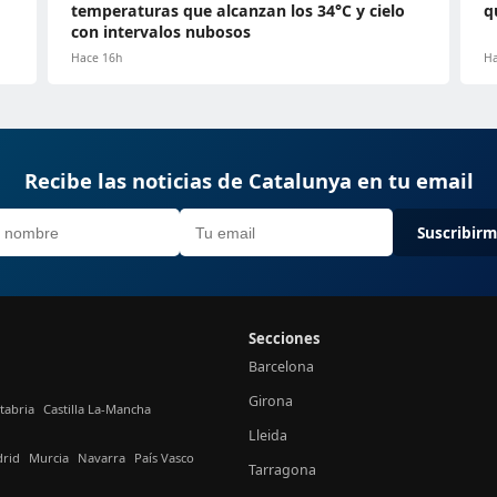
temperaturas que alcanzan los 34°C y cielo
q
con intervalos nubosos
Hace 16h
Ha
Recibe las noticias de Catalunya en tu email
Suscribir
Secciones
Barcelona
Girona
tabria
Castilla La-Mancha
Lleida
rid
Murcia
Navarra
País Vasco
Tarragona