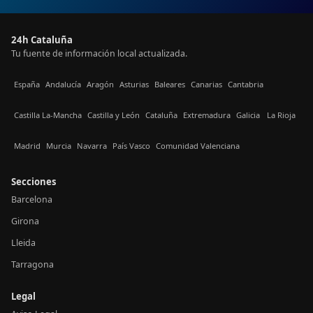
24h Cataluña
Tu fuente de información local actualizada.
España
Andalucía
Aragón
Asturias
Baleares
Canarias
Cantabria
Castilla La-Mancha
Castilla y León
Cataluña
Extremadura
Galicia
La Rioja
Madrid
Murcia
Navarra
País Vasco
Comunidad Valenciana
Secciones
Barcelona
Girona
Lleida
Tarragona
Legal