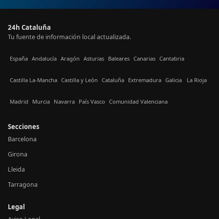
24h Cataluña
Tu fuente de información local actualizada.
España
Andalucía
Aragón
Asturias
Baleares
Canarias
Cantabria
Castilla La-Mancha
Castilla y León
Cataluña
Extremadura
Galicia
La Rioja
Madrid
Murcia
Navarra
País Vasco
Comunidad Valenciana
Secciones
Barcelona
Girona
Lleida
Tarragona
Legal