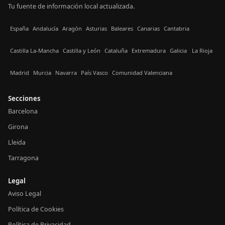
Tu fuente de información local actualizada.
España
Andalucía
Aragón
Asturias
Baleares
Canarias
Cantabria
Castilla La-Mancha
Castilla y León
Cataluña
Extremadura
Galicia
La Rioja
Madrid
Murcia
Navarra
País Vasco
Comunidad Valenciana
Secciones
Barcelona
Girona
Lleida
Tarragona
Legal
Aviso Legal
Política de Cookies
Política de Privacidad