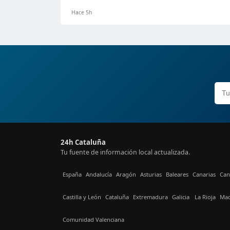
Hace 5h
24h Cataluña
Tu fuente de información local actualizada.
España
Andalucía
Aragón
Asturias
Baleares
Canarias
Can
Castilla y León
Cataluña
Extremadura
Galicia
La Rioja
Mad
Comunidad Valenciana