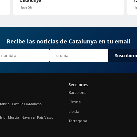
Catalunya
1
Hace 5h
Ha
Recibe las noticias de Catalunya en tu email
Suscribir
Secciones
Barcelona
Girona
tabria
Castilla La-Mancha
Lleida
rid
Murcia
Navarra
País Vasco
Tarragona