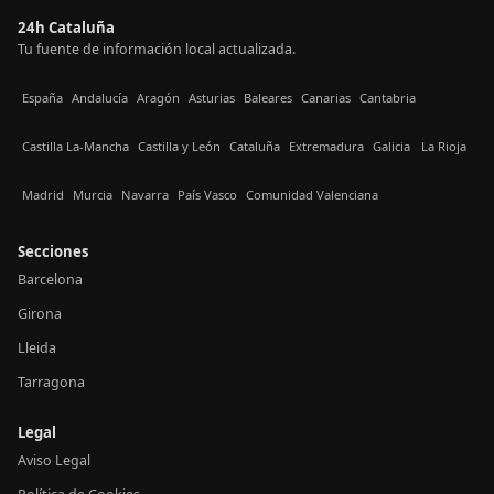
24h Cataluña
Tu fuente de información local actualizada.
España
Andalucía
Aragón
Asturias
Baleares
Canarias
Cantabria
Castilla La-Mancha
Castilla y León
Cataluña
Extremadura
Galicia
La Rioja
Madrid
Murcia
Navarra
País Vasco
Comunidad Valenciana
Secciones
Barcelona
Girona
Lleida
Tarragona
Legal
Aviso Legal