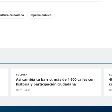
cultura ciudadana
espacio público
CULTURA
C
Así cambia tu barrio: más de 4.600 calles con
4
historia y participación ciudadana
c
Hace 3 días
Ha