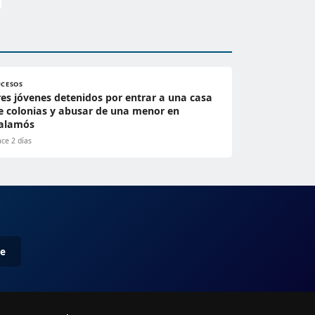
UCESOS
res jóvenes detenidos por entrar a una casa
e colonias y abusar de una menor en
alamós
ce 2 días
me