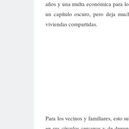
años y una multa económica para los 
un capítulo oscuro, pero deja much
viviendas compartidas.
Para los vecinos y familiares, esto s
en sus círculos cercanos y de denun