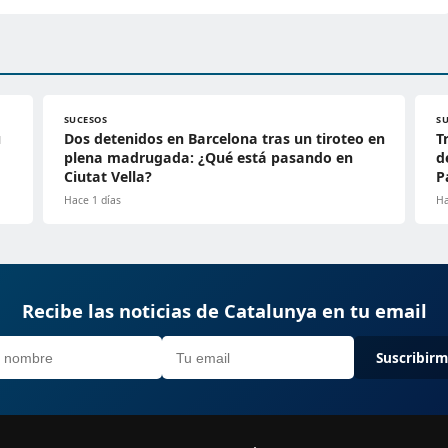
SUCESOS
S
u
Dos detenidos en Barcelona tras un tiroteo en
T
plena madrugada: ¿Qué está pasando en
d
Ciutat Vella?
P
Hace 1 días
Ha
Recibe las noticias de Catalunya en tu email
Suscribir